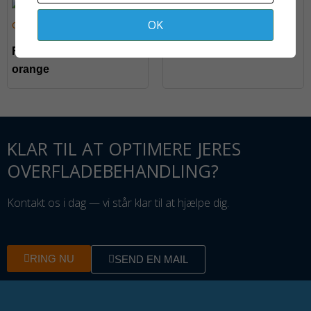
På fjernlager
OK
Rullespand 12 liter
Fladpensel 18 mm
orange
KLAR TIL AT OPTIMERE JERES
OVERFLADEBEHANDLING?
Kontakt os i dag — vi står klar til at hjælpe dig.
RING NU
SEND EN MAIL