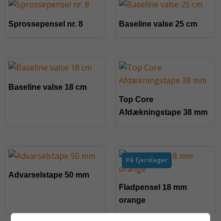
Sprossepensel nr. 8
Baseline valse 25 cm
Baseline valse 18 cm
Top Core
Afdækningstape 38 mm
På fjernlager
Advarselstape 50 mm
Fladpensel 18 mm
orange