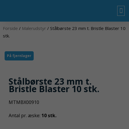
Gå
til
indholdet
OM
Forside
/
Malerudstyr
/ Stålbørste 23 mm t. Bristle Blaster 10
stk.
På fjernlager
Stålbørste 23 mm t.
Bristle Blaster 10 stk.
MTMBX00910
Antal pr. æske:
10 stk.