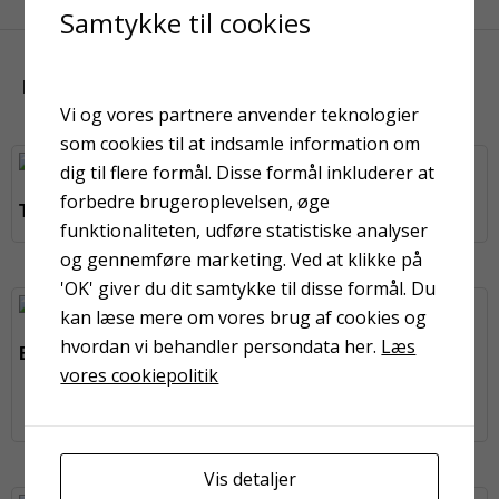
Samtykke til cookies
KUNDER HAR OGSÅ KIGGET PÅ
Vi og vores partnere anvender teknologier
som cookies til at indsamle information om
dig til flere formål. Disse formål inkluderer at
forbedre brugeroplevelsen, øge
Topline valse 15 cm
Topline valse 10 cm
funktionaliteten, udføre statistiske analyser
og gennemføre marketing. Ved at klikke på
'OK' giver du dit samtykke til disse formål. Du
kan læse mere om vores brug af cookies og
På fjernlager
hvordan vi behandler persondata her.
Læs
Baseline valse 18 cm
vores cookiepolitik
Fladpensel 25 mm
orange
Vis detaljer