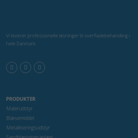
Vi leverer professionelle løsninger til overfladebehandling i
hele Danmark
F
L
Y
a
i
o
c
n
u
e
k
t
b
e
u
o
d
b
o
i
e
PRODUKTER
k
n
Malerudstyr
Blæsemiddel
Metalliseringsudstyr
Sandblæsningsanlæg