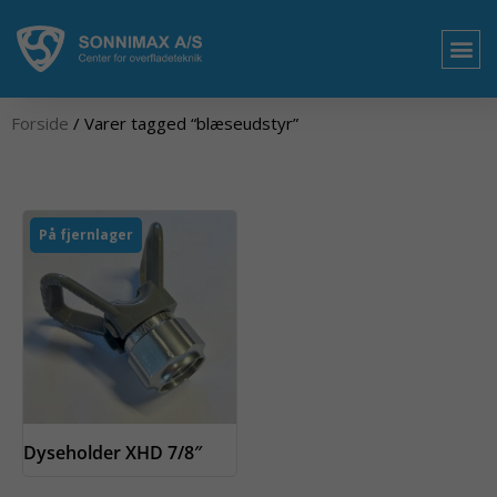
Gå
til
indholdet
OM 
Forside
/ Varer tagged “blæseudstyr”
På fjernlager
Dyseholder XHD 7/8″