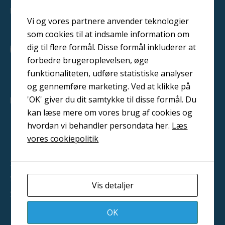
hele Danmark
Vi og vores partnere anvender teknologier
som cookies til at indsamle information om
F
L
Y
dig til flere formål. Disse formål inkluderer at
a
i
o
forbedre brugeroplevelsen, øge
c
n
u
e
k
t
funktionaliteten, udføre statistiske analyser
b
e
u
og gennemføre marketing. Ved at klikke på
o
d
b
o
i
e
'OK' giver du dit samtykke til disse formål. Du
PRODUKTER
k
n
kan læse mere om vores brug af cookies og
Malerudstyr
hvordan vi behandler persondata her.
Læs
Blæsemiddel
vores cookiepolitik
Metalliseringsudstyr
Sandblæsningsanlæg
Slyngrensningsanlæg
Vis detaljer
Sikkerhedsudstyr
Lagersalg
OK