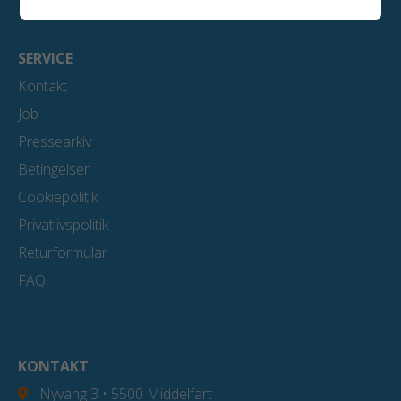
SERVICE
Kontakt
Job
Pressearkiv
Betingelser
Cookiepolitik
Privatlivspolitik
Returformular
FAQ
KONTAKT
Nyvang 3 • 5500 Middelfart