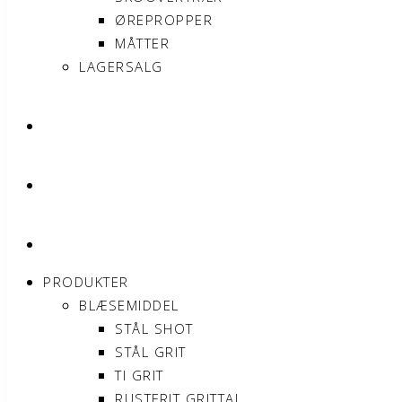
ØREPROPPER
MÅTTER
LAGERSALG
OM SONNIMAX
KONTAKT
MIN KONTO
PRODUKTER
BLÆSEMIDDEL
STÅL SHOT
STÅL GRIT
TI GRIT
RUSTFRIT GRITTAL