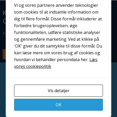
Vi og vores partnere anvender teknologier
KLAR TIL AT OPTIMERE JERES
som cookies til at indsamle information om
dig til flere formål. Disse formål inkluderer at
OVERFLADEBEHANDLING?
forbedre brugeroplevelsen, øge
funktionaliteten, udføre statistiske analyser
Kontakt os i dag — vi står klar til at hjælpe dig.
og gennemføre marketing. Ved at klikke på
'OK' giver du dit samtykke til disse formål. Du
kan læse mere om vores brug af cookies og
RING NU
SEND EN MAIL
hvordan vi behandler persondata her.
Læs
vores cookiepolitik
Vis detaljer
Vi leverer professionelle løsninger til overfladebehandling i
OK
hele Danmark