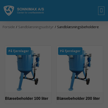
Gå
til
indholdet
OM
Forside
/
Sandblæsningsudstyr
/ Sandblæsningsbeholdere
På fjernlager
På fjernlager
Blæsebeholder 100 liter
Blæsebeholder 200 liter