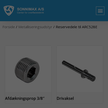
Gå
til
indholdet
OM 
Forside
/
Metalliseringsudstyr
/ Reservedele til ARC528E
Afdækningsprop 3/8″
Drivaksel