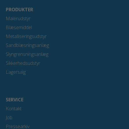
o
d
b
o
i
e
PRODUKTER
k
n
Malerudstyr
Blæsemiddel
Metalliseringsudstyr
Sandblæsningsanlæg
Slyngrensningsanlæg
Sikkerhedsudstyr
Lagersalg
SERVICE
Kontakt
Job
Pressearkiv