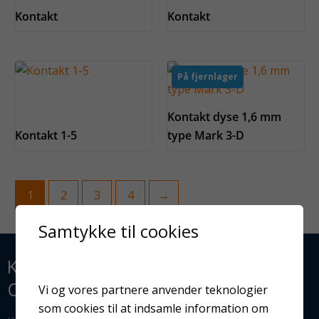
Kontakt
Kontakt
På fjernlager
Kontakt dyse 1,6 mm
Kontakt 1-5
type Mark 3-D
1
2
3
4
→
Samtykke til cookies
KLAR TIL AT OPTIMERE JERES
OVERFLADEBEHANDLING?
Vi og vores partnere anvender teknologier
som cookies til at indsamle information om