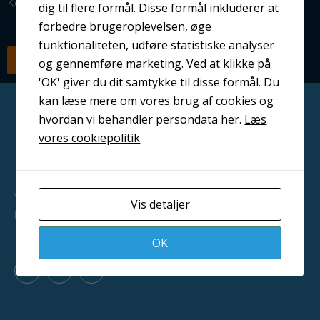
Kontakt os i dag — vi står klar til at hjælpe dig.
dig til flere formål. Disse formål inkluderer at
forbedre brugeroplevelsen, øge
funktionaliteten, udføre statistiske analyser
RING NU
SEND EN MAIL
og gennemføre marketing. Ved at klikke på
'OK' giver du dit samtykke til disse formål. Du
kan læse mere om vores brug af cookies og
hvordan vi behandler persondata her.
Læs
vores cookiepolitik
Vi leverer professionelle løsninger til overfladebehandling i
Vis detaljer
hele Danmark
OK
F
L
Y
a
i
o
c
n
u
e
k
t
b
e
u