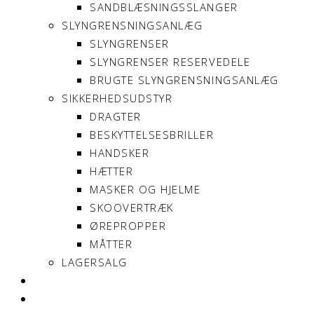
SANDBLÆSNINGSSLANGER
SLYNGRENSNINGSANLÆG
SLYNGRENSER
SLYNGRENSER RESERVEDELE
BRUGTE SLYNGRENSNINGSANLÆG
SIKKERHEDSUDSTYR
DRAGTER
BESKYTTELSESBRILLER
HANDSKER
HÆTTER
MASKER OG HJELME
SKOOVERTRÆK
ØREPROPPER
MÅTTER
LAGERSALG
OM SONNIMAX
KONTAKT