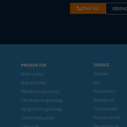
RING NU
SEND
PRODUKTER
SERVICE
Malerudstyr
Kontakt
Blæsemiddel
Job
Metalliseringsudstyr
Pressearkiv
Sandblæsningsanlæg
Betingelser
Slyngrensningsanlæg
Cookiepolitik
Sikkerhedsudstyr
Privatlivspolitik
Lagersalg
Returformular