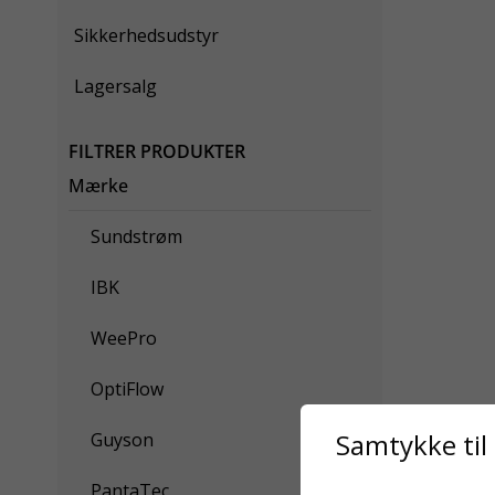
Sikkerhedsudstyr
Lagersalg
FILTRER PRODUKTER
Mærke
Sundstrøm
IBK
WeePro
OptiFlow
Samtykke til
Guyson
PantaTec