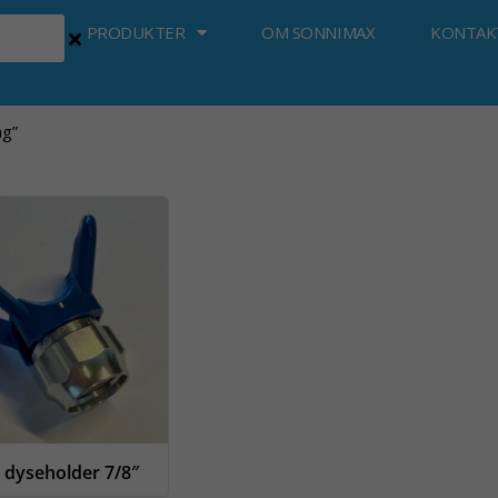
PRODUKTER
OM SONNIMAX
KONTAK
ng”
 dyseholder 7/8″