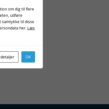
on om dig til flere
teten, udføre
 samtykke til disse
persondata her.
Læs
 detaljer
OK