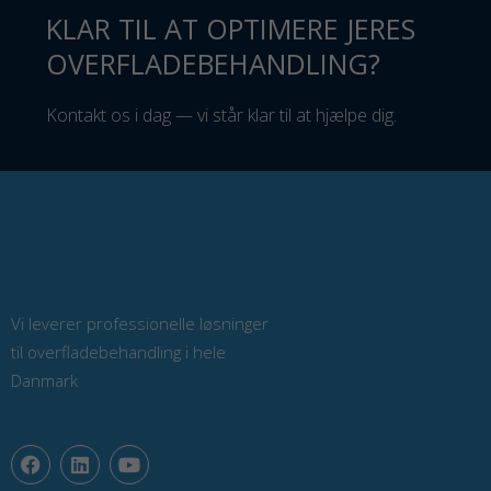
KLAR TIL AT OPTIMERE JERES
OVERFLADEBEHANDLING?
Kontakt os i dag — vi står klar til at hjælpe dig.
Vi leverer professionelle løsninger
til overfladebehandling i hele
Danmark
F
L
Y
a
i
o