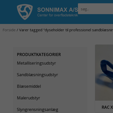
Gå
Søg
til
indholdet
Forside
/ Varer tagged “dyseholder til professionel sandblæsni
PRODUKTKATEGORIER
Metalliseringsudstyr
Sandblæsningsudstyr
Blæsemiddel
Malerudstyr
RAC X
Slyngrensningsanlæg