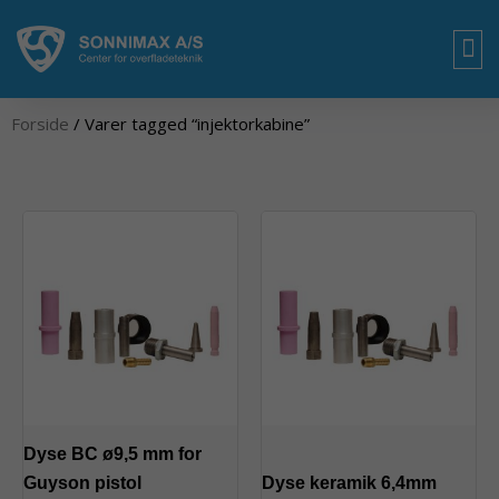
Gå
til
indholdet
OM
Forside
/ Varer tagged “injektorkabine”
Dyse BC ø9,5 mm for
Guyson pistol
Dyse keramik 6,4mm