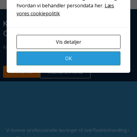
hvordan vi behandler persondata her.
Læs
vores cookiepolitik
KLAR TIL AT OPTIMERE JERES
OVERFLADEBEHANDLING?
Vis detaljer
Kontakt os i dag — vi står klar til at hjælpe dig.
OK
RING NU
SEND EN MAIL
Vi leverer professionelle løsninger til overfladebehandling i