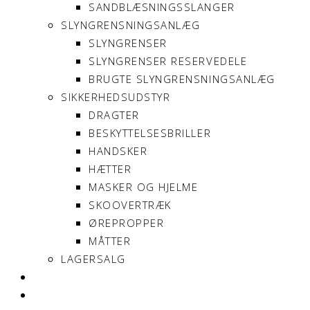
SANDBLÆSNINGSSLANGER
SLYNGRENSNINGSANLÆG
SLYNGRENSER
SLYNGRENSER RESERVEDELE
BRUGTE SLYNGRENSNINGSANLÆG
SIKKERHEDSUDSTYR
DRAGTER
BESKYTTELSESBRILLER
HANDSKER
HÆTTER
MASKER OG HJELME
SKOOVERTRÆK
ØREPROPPER
MÅTTER
LAGERSALG
OM SONNIMAX
KONTAKT