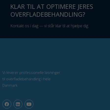
KLAR TIL AT OPTIMERE JERES
OVERFLADEBEHANDLING?
Kontakt os i dag — vi står klar til at hjælpe dig.
Vi leverer professionelle løsninger
til overfladebehandling i hele
Danmark
F
L
Y
a
i
o