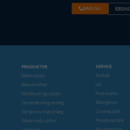
RING NU
SEND
PRODUKTER
SERVICE
Malerudstyr
Kontakt
Blæsemiddel
Job
Metalliseringsudstyr
Pressearkiv
Sandblæsningsanlæg
Betingelser
Slyngrensningsanlæg
Cookiepolitik
Sikkerhedsudstyr
Privatlivspolitik
Lagersalg
Returformular