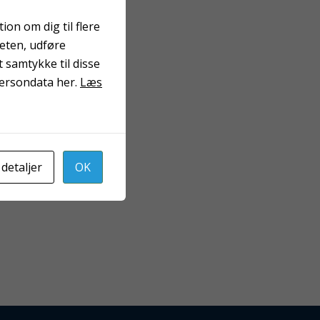
on om dig til flere
teten, udføre
 samtykke til disse
persondata her.
Læs
 detaljer
OK