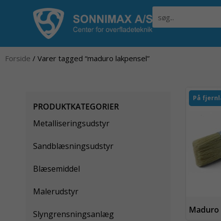
Gå
Søg
til
indholdet
Forside
/ Varer tagged “maduro lakpensel”
På fjern
PRODUKTKATEGORIER
Metalliseringsudstyr
Sandblæsningsudstyr
Blæsemiddel
Malerudstyr
Maduro 
Slyngrensningsanlæg