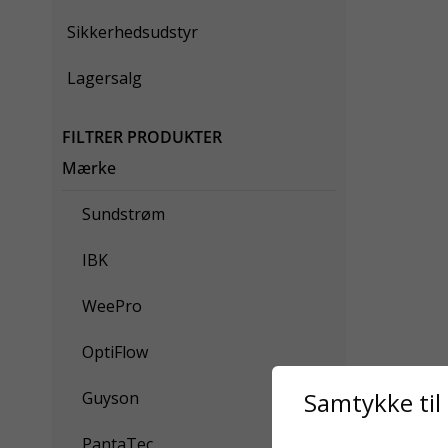
Sikkerhedsudstyr
Lagersalg
FILTRER PRODUKTER
Mærke
Sundstrøm
IBK
WeePro
OptiFlow
Samtykke til
Guyson
PantaTec