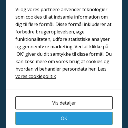
hele Danmark
Vi og vores partnere anvender teknologier
som cookies til at indsamle information om
F
L
Y
dig til flere formål. Disse formål inkluderer at
a
i
o
c
n
u
forbedre brugeroplevelsen, øge
e
k
t
funktionaliteten, udføre statistiske analyser
b
e
u
o
d
b
og gennemføre marketing. Ved at klikke på
o
i
e
PRODUKTER
'OK' giver du dit samtykke til disse formål. Du
k
n
Malerudstyr
kan læse mere om vores brug af cookies og
hvordan vi behandler persondata her.
Læs
Blæsemiddel
vores cookiepolitik
Metalliseringsudstyr
Sandblæsningsanlæg
Slyngrensningsanlæg
Vis detaljer
Sikkerhedsudstyr
Lagersalg
OK