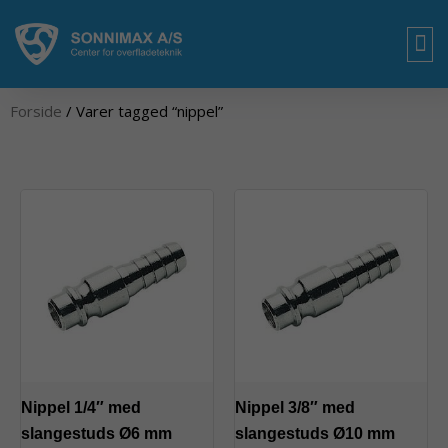
Gå
til
indholdet
OM
Forside
/ Varer tagged “nippel”
Nippel 1/4″ med
Nippel 3/8″ med
slangestuds Ø6 mm
slangestuds Ø10 mm