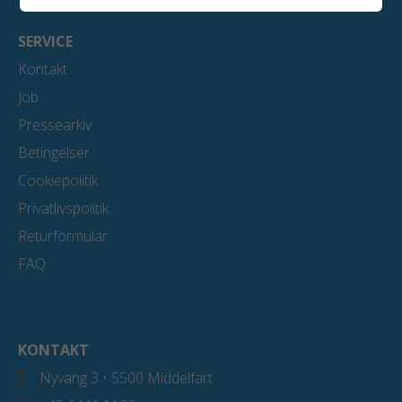
SERVICE
Kontakt
Job
Pressearkiv
Betingelser
Cookiepolitik
Privatlivspolitik
Returformular
FAQ
KONTAKT
Nyvang 3 • 5500 Middelfart