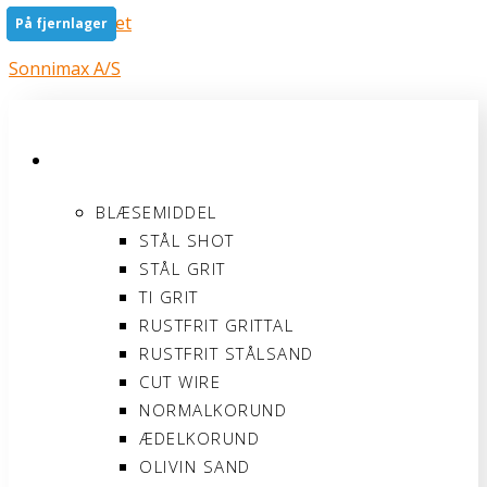
Gå til indholdet
På fjernlager
På fjernlager
På fjernlager
På fjernlager
Sonnimax A/S
PRODUKTER
BLÆSEMIDDEL
STÅL SHOT
STÅL GRIT
TI GRIT
RUSTFRIT GRITTAL
RUSTFRIT STÅLSAND
CUT WIRE
NORMALKORUND
ÆDELKORUND
OLIVIN SAND