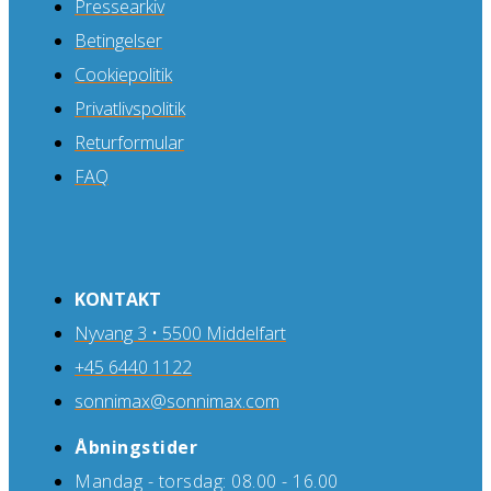
Pressearkiv
Betingelser
Cookiepolitik
Privatlivspolitik
Returformular
FAQ
KONTAKT
Nyvang 3 • 5500 Middelfart
+45 6440 1122
sonnimax@sonnimax.com
Åbningstider
Mandag - torsdag: 08.00 - 16.00