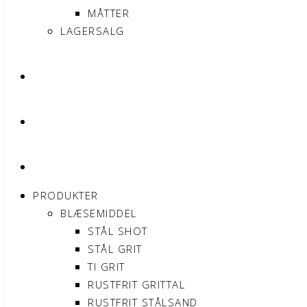
MÅTTER
LAGERSALG
OM SONNIMAX
KONTAKT
MIN KONTO
PRODUKTER
BLÆSEMIDDEL
STÅL SHOT
STÅL GRIT
TI GRIT
RUSTFRIT GRITTAL
RUSTFRIT STÅLSAND