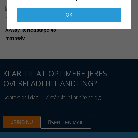
OK
Baseline valse 25 cm
X-Way lærredstape 48
mm sølv
KLAR TIL AT OPTIMERE JERES
OVERFLADEBEHANDLING?
Kontakt os i dag — vi står klar til at hjælpe dig.
RING NU
SEND EN MAIL