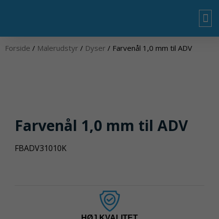
Gå
til
indholdet
OM
Forside
/
Malerudstyr
/
Dyser
/ Farvenål 1,0 mm til ADV
Farvenål 1,0 mm til ADV
FBADV31010K
HØJ KVALITET