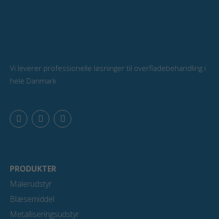
Vi leverer professionelle løsninger til overfladebehandling i
hele Danmark
F
L
Y
a
i
o
c
n
u
e
k
t
b
e
u
o
d
b
o
i
e
PRODUKTER
k
n
Malerudstyr
Blæsemiddel
Metalliseringsudstyr