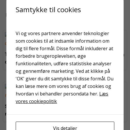
Samtykke til cookies
KUNDER HAR OGSÅ KIGGET PÅ
Vi og vores partnere anvender teknologier
som cookies til at indsamle information om
dig til flere formål. Disse formål inkluderer at
Teleskopskaft 100-200
Teleskopskaft 77-130 cm
forbedre brugeroplevelsen, øge
cm
funktionaliteten, udføre statistiske analyser
og gennemføre marketing. Ved at klikke på
'OK' giver du dit samtykke til disse formål. Du
kan læse mere om vores brug af cookies og
hvordan vi behandler persondata her.
Læs
Topline valse 25 cm
vores cookiepolitik
Spartel 25 mm prof.
rustfrit stål
Vis detaljer