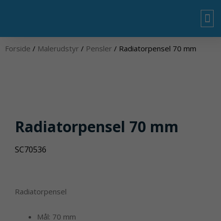
Gå
til
indholdet
OM
Forside
/
Malerudstyr
/
Pensler
/ Radiatorpensel 70 mm
Radiatorpensel 70 mm
SC70536
Radiatorpensel
Mål: 70 mm