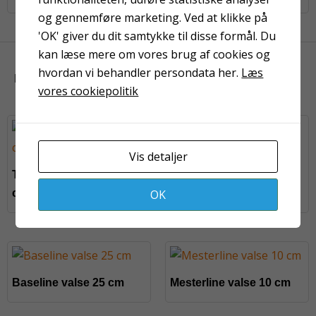
og gennemføre marketing. Ved at klikke på
'OK' giver du dit samtykke til disse formål. Du
kan læse mere om vores brug af cookies og
hvordan vi behandler persondata her.
Læs
KUNDER HAR OGSÅ KIGGET PÅ
vores cookiepolitik
Vis detaljer
Lærredstape UV
Teleskopskaft 100-200
OK
cm
Baseline valse 25 cm
Mesterline valse 10 cm