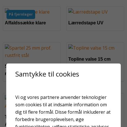
På fjernlager
Affaldssække klare
Lærredstape UV
Topline valse 15 cm
Spartel 25 mm prof.
Samtykke til cookies
rustfrit stål
Vi og vores partnere anvender teknologier
På fjernlager
som cookies til at indsamle information om
Spartel 20 cm bred
dig til flere formål. Disse formål inkluderer at
Top Core
forbedre brugeroplevelsen, øge
Afdækningstape 38 mm
funktionaliteten, udføre statistiske analyser