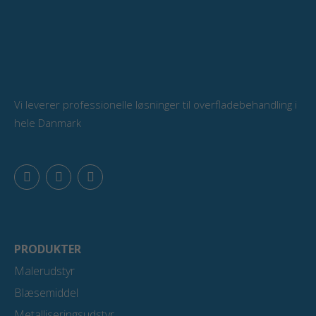
Vi leverer professionelle løsninger til overfladebehandling i
hele Danmark
F
L
Y
a
i
o
c
n
u
e
k
t
b
e
u
o
d
b
o
i
e
PRODUKTER
k
n
Malerudstyr
Blæsemiddel
Metalliseringsudstyr