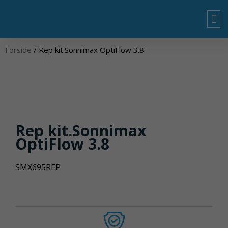
Gå
til
indholdet
OM
Forside
/ Rep kit.Sonnimax OptiFlow 3.8
Rep kit.Sonnimax
OptiFlow 3.8
SMX695REP