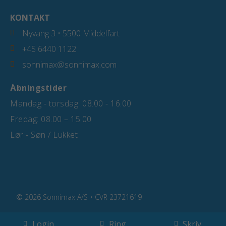
KONTAKT
Nyvang 3 • 5500 Middelfart
+45 6440 1122
sonnimax@sonnimax.com
Åbningstider
Mandag - torsdag: 08.00 - 16.00
Fredag: 08.00 – 15.00
Lør - Søn / Lukket
© 2026 Sonnimax A/S • CVR 23721619
Login
Ring
Skriv
Cookiepolitik
Privatlivspolitik