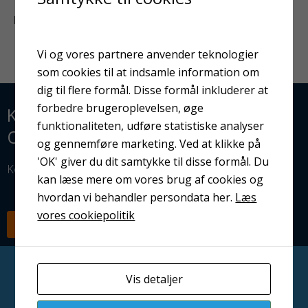
KUNDER HAR OGSÅ KIGGET PÅ
Vi og vores partnere anvender teknologier
som cookies til at indsamle information om
dig til flere formål. Disse formål inkluderer at
forbedre brugeroplevelsen, øge
KLAR TIL AT OPTIMERE JERES
funktionaliteten, udføre statistiske analyser
OVERFLADEBEHANDLING?
og gennemføre marketing. Ved at klikke på
'OK' giver du dit samtykke til disse formål. Du
Kontakt os i dag — vi står klar til at hjælpe dig.
kan læse mere om vores brug af cookies og
hvordan vi behandler persondata her.
Læs
vores cookiepolitik
RING NU
SEND EN MAIL
Vis detaljer