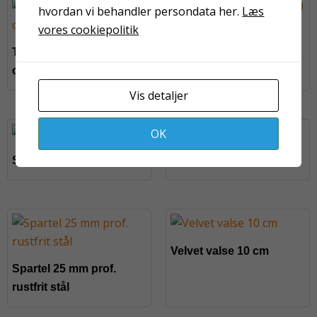
hvordan vi behandler persondata her.
Læs
vores cookiepolitik
Teleskopskaft 120-200
Teleskopskaft 100-200
cm
cm
Vis detaljer
OK
Sprossepensel nr. 10
Sprossepensel nr. 8
Velvet valse 10 cm
Spartel 25 mm prof.
rustfrit stål