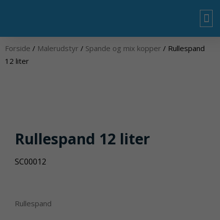
Gå
til
indholdet
OM
Forside
/
Malerudstyr
/
Spande og mix kopper
/ Rullespand
12 liter
Rullespand 12 liter
SC00012
Rullespand