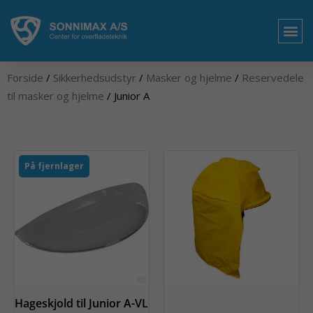
Gå
til
indholdet
OM 
Forside
/
Sikkerhedsudstyr
/
Masker og hjelme
/
Reservedele
til masker og hjelme
/ Junior A
På fjernlager
Hageskjold til Junior A-VL