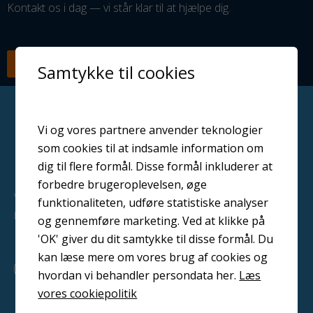
Kontakt os i dag — vi står klar til at hjælpe dig.
RING NU
SEND EN MAIL
Samtykke til cookies
Vi og vores partnere anvender teknologier
som cookies til at indsamle information om
dig til flere formål. Disse formål inkluderer at
forbedre brugeroplevelsen, øge
Vi leverer professionelle løsninger til overfladebehandling i
funktionaliteten, udføre statistiske analyser
hele Danmark
og gennemføre marketing. Ved at klikke på
'OK' giver du dit samtykke til disse formål. Du
kan læse mere om vores brug af cookies og
F
L
Y
a
i
o
hvordan vi behandler persondata her.
Læs
c
n
u
vores cookiepolitik
e
k
t
b
e
u